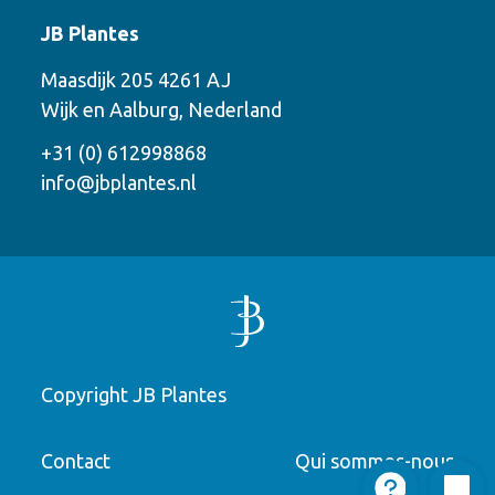
Contact
JB Plantes
Contactez-nous en utilisant l’une des
Maasdijk 205 4261 AJ
options suivantes
Wijk en Aalburg, Nederland
Téléphone
+31 (0) 612998868
info@jbplantes.nl
Courriel
WhatsApp
Rappelez-moi
Copyright JB Plantes
Laissez un message
Numéro de téléphone
Contact
Qui sommes-nous
"
" indicates required fields
*