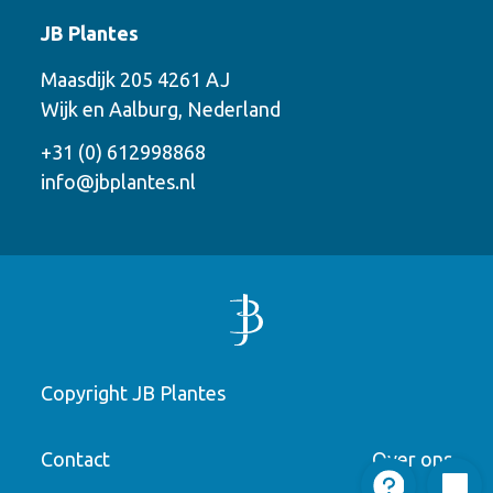
Contact
JB Plantes
Neem contact met ons op via een van de
Maasdijk 205 4261 AJ
onderstaande mogelijkheden.
Wijk en Aalburg, Nederland
Bel ons
+31 (0) 612998868
info@jbplantes.nl
Mail ons
Whatsapp ons
Bel me terug
Copyright JB Plantes
Laat een bericht achter
Telefoonnummer
Contact
Over ons
"
" indicates required fields
*