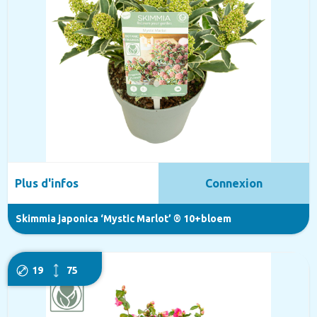
Plus d'infos
Connexion
Skimmia japonica ‘Mystic Marlot’ ® 10+bloem
19
75