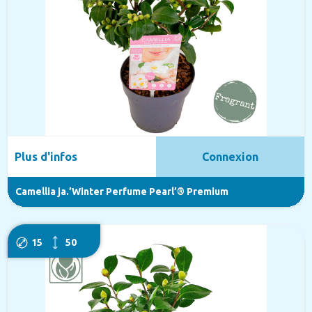
Plus d'infos
Connexion
Camellia ja.’Winter Perfume Pearl’® Premium
15
50