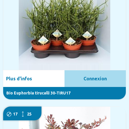
Plus d'infos
Connexion
Bio Euphorbia tirucalli 30-TIRU17
17
25