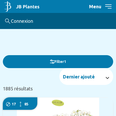
Menu
Connexion
Filter
1
Dernier ajouté
1885 résultats
17
85