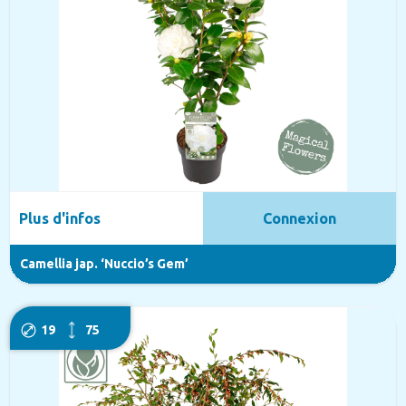
Plus d'infos
Connexion
Camellia jap. ‘Nuccio’s Gem’
19
75