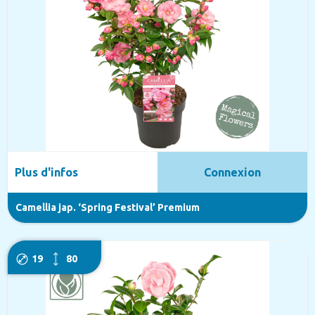
Plus d'infos
Connexion
Camellia jap. ‘Spring Festival’ Premium
19
80