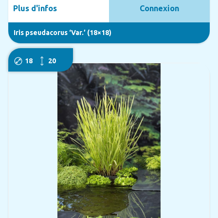
Plus d'infos
Connexion
Iris pseudacorus ‘Var.’ (18×18)
18
20