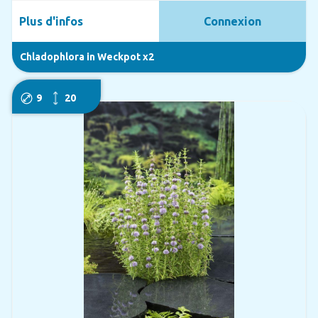
Plus d'infos
Connexion
Chladophlora in Weckpot x2
9
20