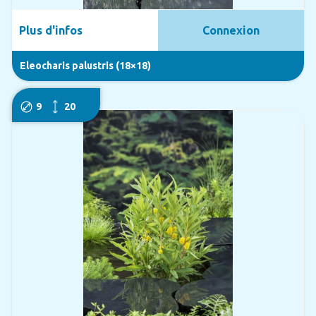
Plus d'infos
Connexion
Eleocharis palustris (18×18)
9
20