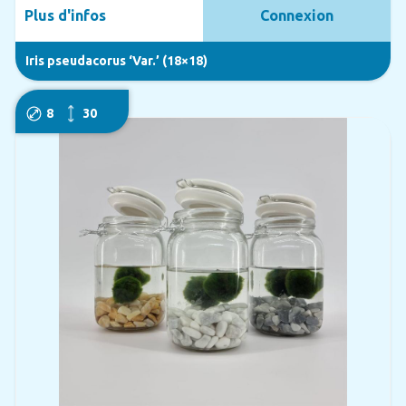
Plus d'infos
Connexion
Iris pseudacorus ‘Var.’ (18×18)
8
30