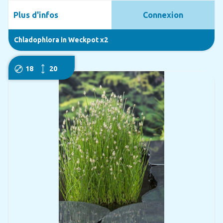
Plus d'infos
Connexion
Chladophlora in Weckpot x2
18
20