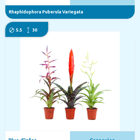
Rhaphidophora Puberula Variegata
5.5
30