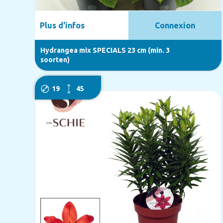
Plus d'infos
Connexion
Hydrangea mix SPECIALS 23 cm (min. 3
soorten)
19
45