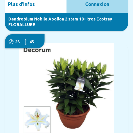
Plus d'infos
Connexion
Dendrobium Nobile Apollon 2 stam 18+ tros Ecotray
FLORALLURE
25
45