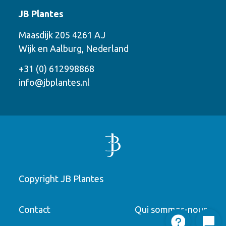
Contact
JB Plantes
Contactez-nous en utilisant l’une des
Maasdijk 205 4261 AJ
options suivantes
Wijk en Aalburg, Nederland
Téléphone
+31 (0) 612998868
info@jbplantes.nl
Courriel
WhatsApp
Rappelez-moi
Copyright JB Plantes
Laissez un message
Numéro de téléphone
Contact
Qui sommes-nous
"
" indicates required fields
*