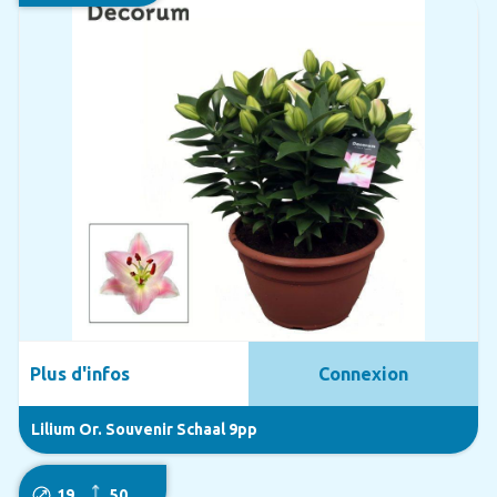
Plus d'infos
Connexion
Lilium Or. Souvenir Schaal 9pp
19
50