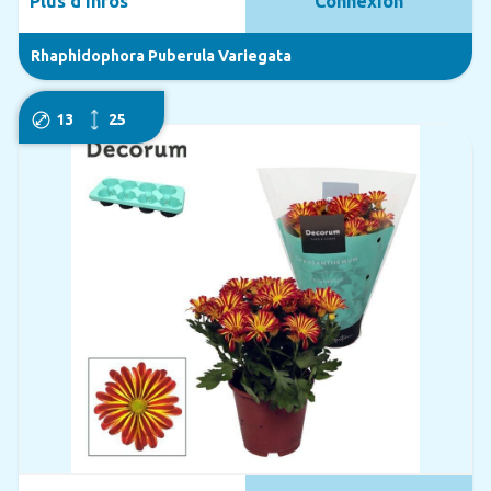
Plus d'infos
Connexion
Rhaphidophora Puberula Variegata
13
25