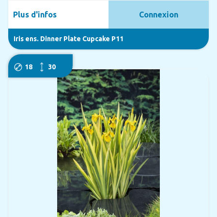
Plus d'infos
Connexion
Iris ens. Dinner Plate Cupcake P11
18
30