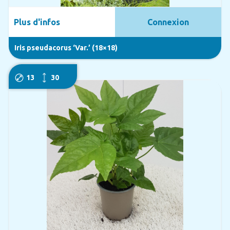
Plus d'infos
Connexion
Iris pseudacorus ‘Var.’ (18×18)
13
30