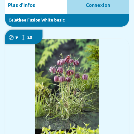
Plus d'infos
Connexion
Calathea Fusion White basic
9
20