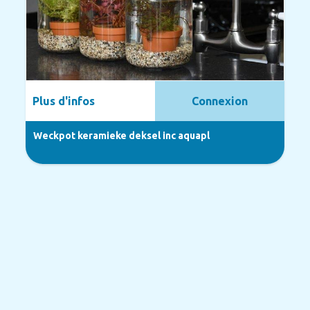
Plus d'infos
Connexion
Weckpot keramieke deksel inc aquapl