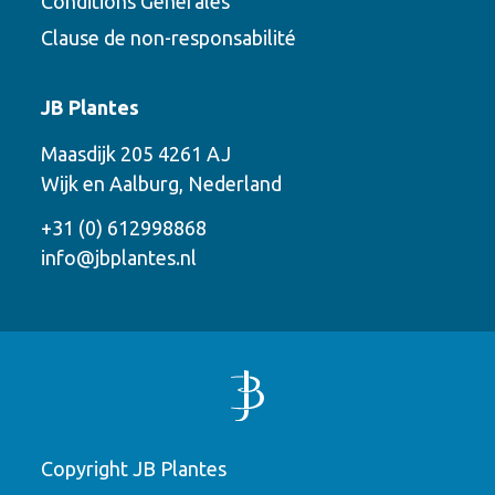
Conditions Générales
Clause de non-responsabilité
Contact
JB Plantes
Contactez-nous en utilisant l’une des
Maasdijk 205 4261 AJ
options suivantes
Wijk en Aalburg, Nederland
Téléphone
+31 (0) 612998868
info@jbplantes.nl
Courriel
WhatsApp
Rappelez-moi
Copyright JB Plantes
Laissez un message
Numéro de téléphone