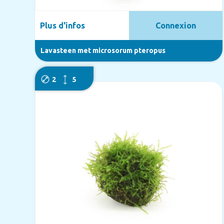
Plus d'infos
Connexion
Lavasteen met microsorum pteropus
2
5