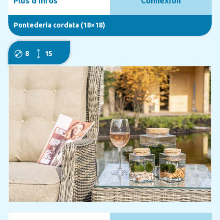
Plus d'infos
Connexion
Pontederia cordata (18×18)
8
15