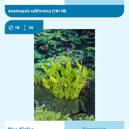
Anemopsis californica (18×18)
18
30