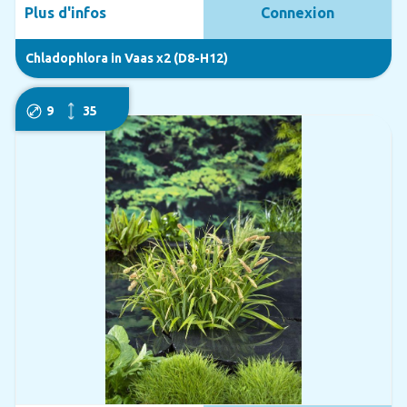
Plus d'infos
Connexion
Chladophlora in Vaas x2 (D8-H12)
9
35