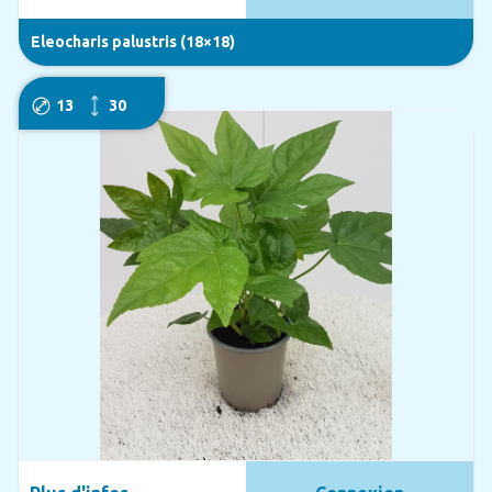
Eleocharis palustris (18×18)
13
30