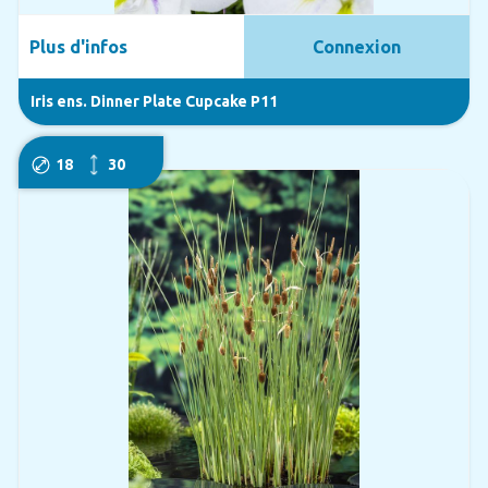
Plus d'infos
Connexion
Iris ens. Dinner Plate Cupcake P11
18
30