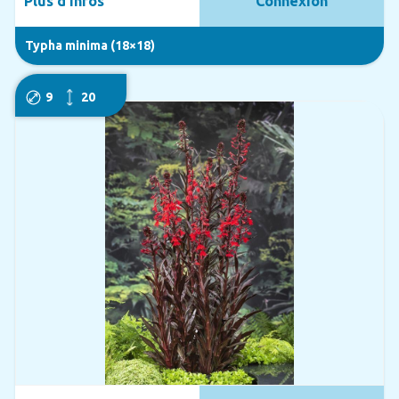
Plus d'infos
Connexion
Typha minima (18×18)
9
20