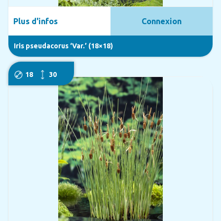
Plus d'infos
Connexion
Iris pseudacorus ‘Var.’ (18×18)
18
30