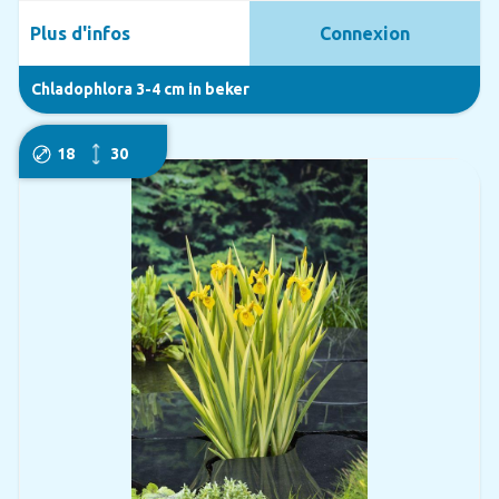
Plus d'infos
Connexion
Chladophlora 3-4 cm in beker
18
30