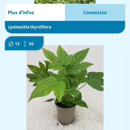
Plus d'infos
Connexion
Lysimachia thyrsiflora
13
30