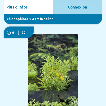
Plus d'infos
Connexion
Chladophlora 3-4 cm in beker
9
20