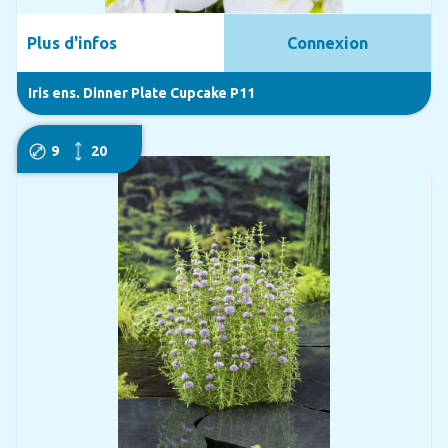
Plus d'infos
Connexion
Iris ens. Dinner Plate Cupcake P11
9
20