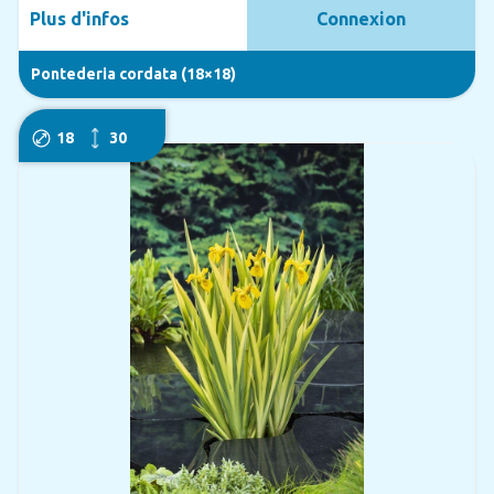
Plus d'infos
Connexion
Pontederia cordata (18×18)
18
30