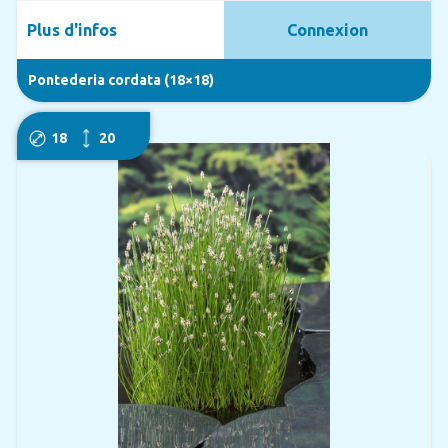
Plus d'infos
Connexion
Pontederia cordata (18×18)
18
20