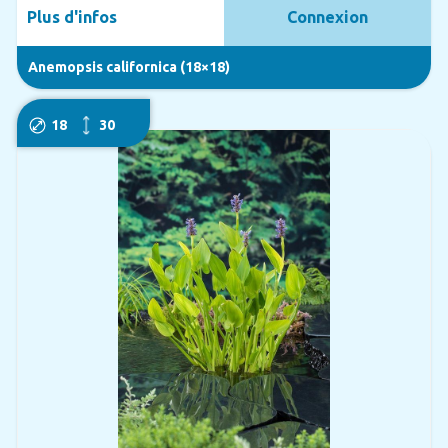
Plus d'infos
Connexion
Anemopsis californica (18×18)
18
30