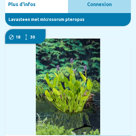
Plus d'infos
Connexion
Lavasteen met microsorum pteropus
18
30