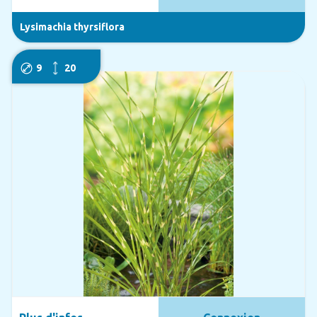
Lysimachia thyrsiflora
9
20