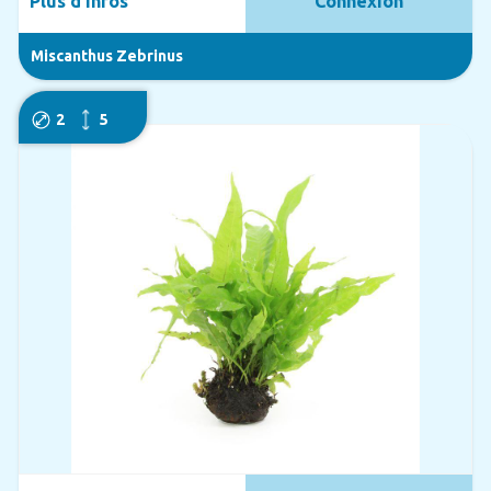
Plus d'infos
Connexion
Miscanthus Zebrinus
2
5