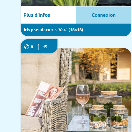
Plus d'infos
Connexion
Iris pseudacorus ‘Var.’ (18×18)
8
15