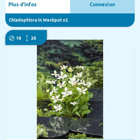
Plus d'infos
Connexion
Chladophlora in Weckpot x2
18
20