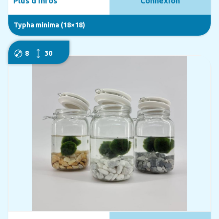
Plus d'infos
Connexion
Typha minima (18×18)
8
30