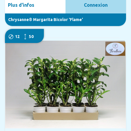
Plus d'infos
Connexion
Chrysanne® Margarita Bicolor ‘Flame’
12
50