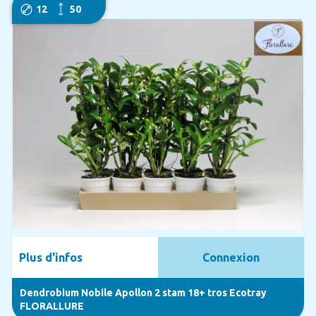
12
50
Plus d'infos
Connexion
Dendrobium Nobile Apollon 2 stam 18+ tros Ecotray
FLORALLURE