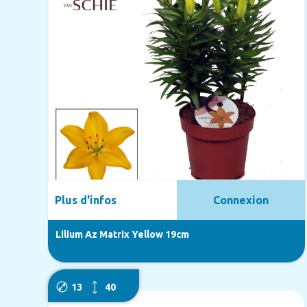
Plus d'infos
Connexion
Lilium Az Matrix Yellow 19cm
13
40