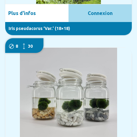
Plus d'infos
Connexion
Iris pseudacorus ‘Var.’ (18×18)
8
30