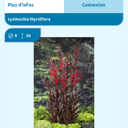
Plus d'infos
Connexion
Lysimachia thyrsiflora
9
20