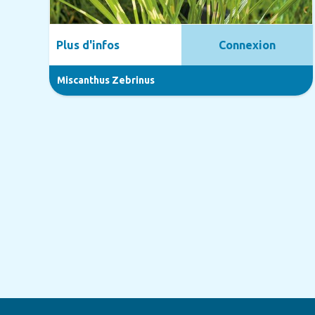
Plus d'infos
Connexion
Miscanthus Zebrinus