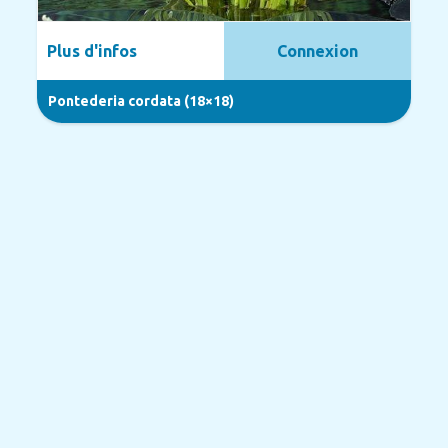
Plus d'infos
Connexion
Pontederia cordata (18×18)