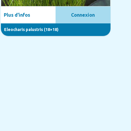
Plus d'infos
Connexion
Eleocharis palustris (18×18)