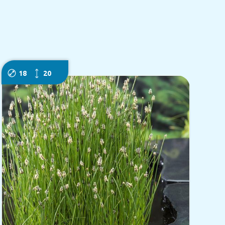
18
20