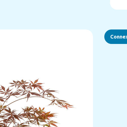
Conne