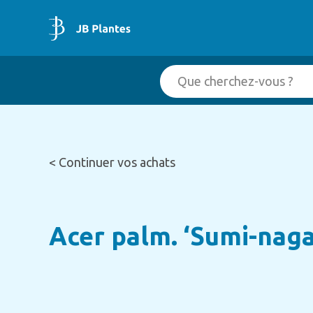
< Continuer vos achats
Acer palm. ‘Sumi-naga