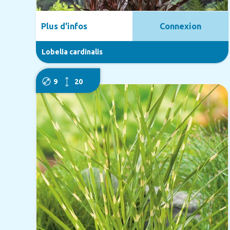
Plus d'infos
Connexion
Lobelia cardinalis
9
20