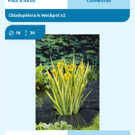
Plus d'infos
Connexion
Chladophlora in Weckpot x2
18
30