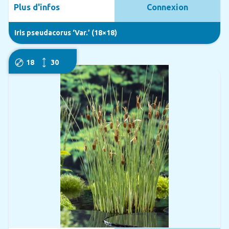
Plus d'infos
Connexion
Iris pseudacorus ‘Var.’ (18×18)
18
30