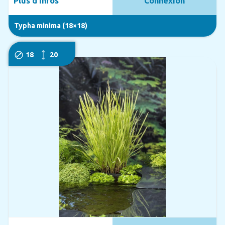
Plus d'infos
Connexion
Typha minima (18×18)
18
20