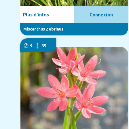
Plus d'infos
Connexion
Miscanthus Zebrinus
9
35