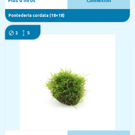
Plus d'infos
Connexion
Pontederia cordata (18×18)
2
5