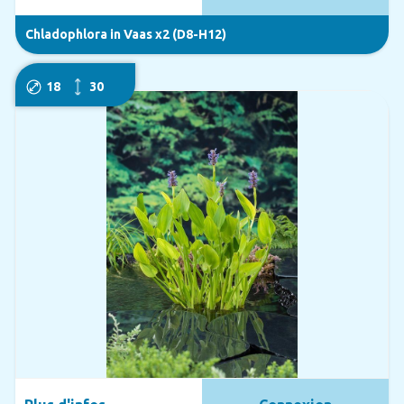
Chladophlora in Vaas x2 (D8-H12)
18
30