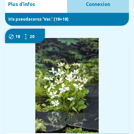
Plus d'infos
Connexion
Iris pseudacorus ‘Var.’ (18×18)
18
20