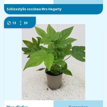
Schizostylis coccinea Mrs Hegarty
13
30