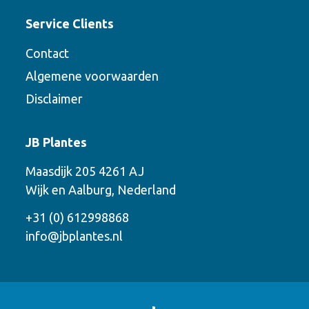
Service Clients
Contact
Algemene voorwaarden
Disclaimer
Contact
JB Plantes
Neem contact met ons op via een van de
Maasdijk 205 4261 AJ
onderstaande mogelijkheden.
Wijk en Aalburg, Nederland
Bel ons
+31 (0) 612998868
info@jbplantes.nl
Mail ons
Whatsapp ons