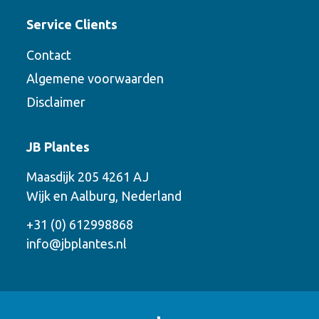
Service Clients
Contact
Algemene voorwaarden
Disclaimer
Contact
JB Plantes
Neem contact met ons op via een van de
Maasdijk 205 4261 AJ
onderstaande mogelijkheden.
Wijk en Aalburg, Nederland
Bel ons
+31 (0) 612998868
info@jbplantes.nl
Mail ons
Whatsapp ons